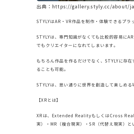
出典：https://gallery.styly.cc/about/j
STYLYはAR・VR作品を制作・体験できるプ
STYLYは、専門知識がなくても比較的容易にA
でもクリエイターになれてしまいます。
もちろん作品を作るだけでなく、STYLYに存
ることも可能。
STYLYは、思い通りに世界を創造して楽しめる
【XRとは】
XRは、Extended RealityもしくはCros
実）・MR（複合現実）・SR（代替え現実）と