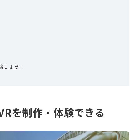
体験しよう！
RやVRを制作・体験できる