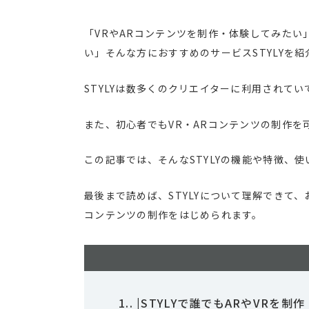
「VRやARコンテンツを制作・体験してみたい
い」そんな方におすすめのサービスSTYLYを紹
STYLYは数多くのクリエイターに利用されて
また、初心者でもVR・ARコンテンツの制作を
この記事では、そんなSTYLYの機能や特徴、
最後まで読めば、STYLYについて理解できて
コンテンツの制作をはじめられます。
1.
|STYLYで誰でもARやVRを制