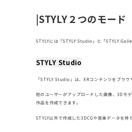
|STYLY２つのモード
STYLYには「STYLY Studio」と「STYLY
STYLY Studio
「STYLY Studio」は、XRコンテンツをブ
他のユーザーがアップロードした画像、3Dモデルな
作品を作成できます。
STYLY以外で作成した3DCGや音楽データ