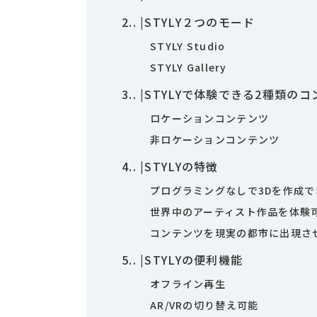
2.
|STYLY２つのモード
STYLY Studio
STYLY Gallery
3.
|STYLYで体験できる2種類の
ロケーションコンテンツ
非ロケーションコンテンツ
4.
|STYLYの特徴
プログラミングなしで3Dを作成で
世界中のアーティスト作品を体験
コンテンツを現実の都市に出現さ
5.
|STYLYの便利機能
オフライン再生
AR/VRの切り替え可能