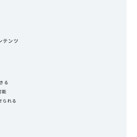
コンテンツ
きる
可能
せられる