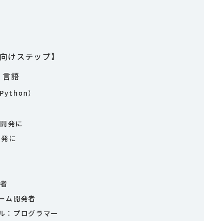
心者向けステップ】
・言語
ython）
の開発に
開発に
発者
ゲーム開発者
ナル：プログラマー