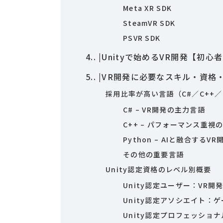
Meta XR SDK
SteamVR SDK
PSVR SDK
4.
|Unityで始めるVR開発【初
5.
|VR開発に必要なスキル・資格
採用比率が高い言語（C#／C++／P
C# – VR開発の主力言語
C++ – パフォーマンス重視
Python – AIと融合するVR
その他の重要言語
Unity認定資格のレベル別概要
Unity認定ユーザー：VR開
Unity認定アソシエイト：
Unity認定プロフェッショ