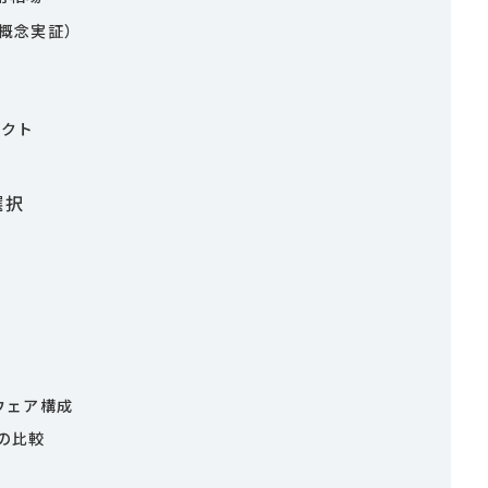
（概念実証）
ェクト
選択
ウェア構成
Kの比較