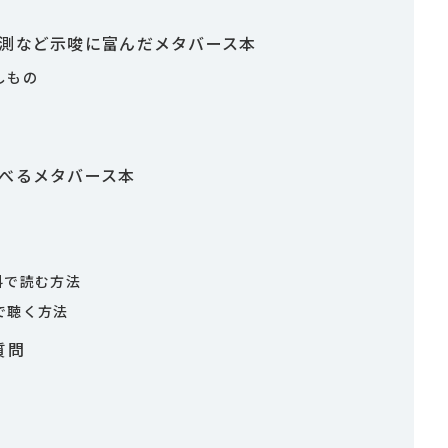
予測など示唆に富んだメタバース本
しもの
べるメタバース本
て無料で読む方法
料で聴く方法
質問