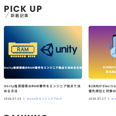
PICK UP
新着記事
Unity推奨環境のRAM要件をエンジニア視点で決
B2B向けElec
める方法
優先順位と対策
2026.07.20
monoAIエンジニアブログ
2026.07.17
m