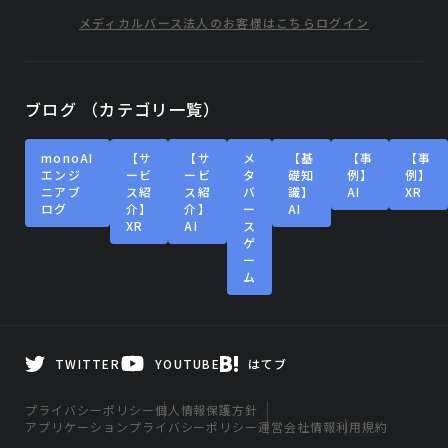
メディカルバース
法人のお客様はこちら
ログイン
ブログ （カテゴリ一覧）
monoAI
【サ
【サ
メ
【基
【事
【事
エンジ
ービ
ービ
タ
礎知
例】
例】
ニアブ
ス紹
ス紹
バ
識】
AI
XR
ログ
介】
介】
ー
AI
XR
AI
ス
ゲ
ー
ム
TWITTER
YOUTUBE
はてブ
プライバシーポリシー
個人情報保護方針
アプリケーションプライバシーポリシー
運営会社情報
利用規約