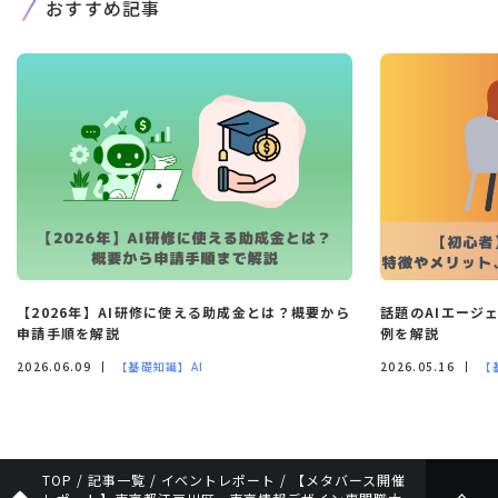
おすすめ記事
【2026年】AI研修に使える助成金とは？概要から
話題のAIエージ
申請手順を解説
例を解説
2026.06.09
【基礎知識】AI
2026.05.16
【
TOP
/
記事一覧
/
イベントレポート
/
【メタバース開催