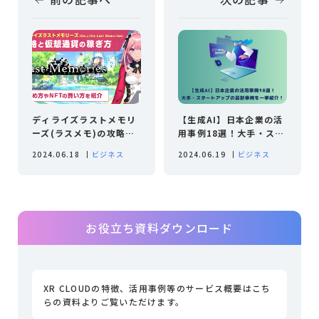
ディライズラストメモリ
【生成AI】日本企業の活
ーズ(ラスメモ)の攻略と
用事例18選！大手・スタ
仮想通貨の稼ぎ方｜始め
ートアップの最新事例を
2024.06.18
ビジネス
2024.06.19
ビジネス
方やNFTの買い方
一挙紹介！
お役立ち資料ダウンロード
XR CLOUDの特徴、活用事例等のサービス概要はこち
らの資料よりご覧いただけます。