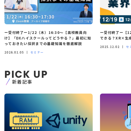
ー受付終了ー1/22（木）16:30～【高校教員向
ー受付終了ー【12
け】「DXハイスクールってどうやる？」最初に知
できる？XR×生
っておきたい採択までの基礎知識を徹底解説
2025.12.02
セ
2026.01.05
セミナー
PICK UP
新着記事