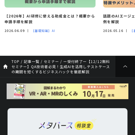
【2026年】AI研修に使える助成金とは？概要から
話題のAIエージ
申請手順を解説
例を解説
2026.06.09
【基礎知識】AI
2026.05.16
【
TOP
/
記事一覧
/
セミナー
/
ー受付終了ー【12/12無料
セミナー】QA技術者必見！生成AIを活用しテストケース
の期間を短くするビジネスハックを徹底解説