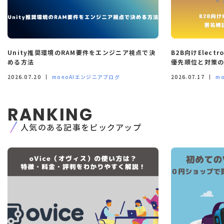
Unity推奨環境のRAM要件をエンジニア視点で決
B2B向けElec
める方法
優先順位と対策
2026.07.20
monoAIエンジニアブログ
2026.07.17
m
RANKING
人気のある記事をピックアップ