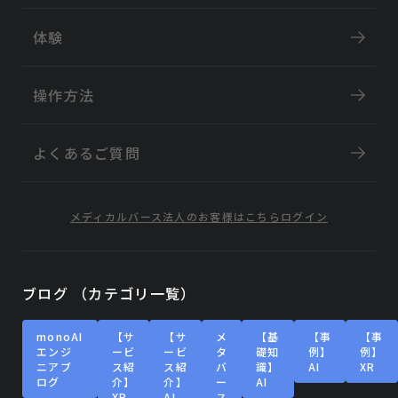
体験
操作方法
よくあるご質問
メディカルバース
法人のお客様はこちら
ログイン
ブログ （カテゴリ一覧）
monoAI
【サ
【サ
メ
【基
【事
【事
エンジ
ービ
ービ
タ
礎知
例】
例】
ニアブ
ス紹
ス紹
バ
識】
AI
XR
ログ
介】
介】
ー
AI
XR
AI
ス