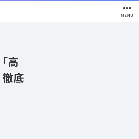
「高
 徹底