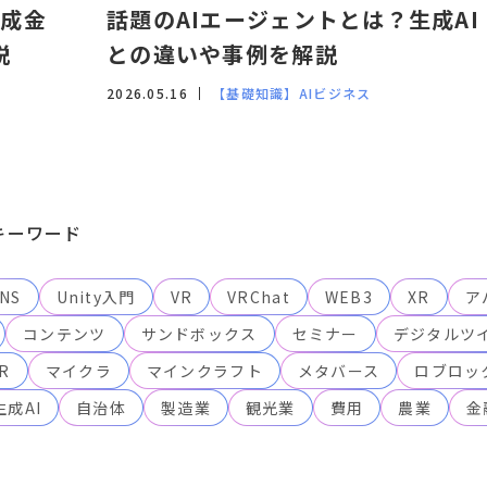
助成金
話題のAIエージェントとは？生成AI
説
との違いや事例を解説
2026.05.16
【基礎知識】AI
ビジネス
キーワード
NS
Unity入門
VR
VRChat
WEB3
XR
ア
コンテンツ
サンドボックス
セミナー
デジタルツ
R
マイクラ
マインクラフト
メタバース
ロブロッ
生成AI
自治体
製造業
観光業
費用
農業
金