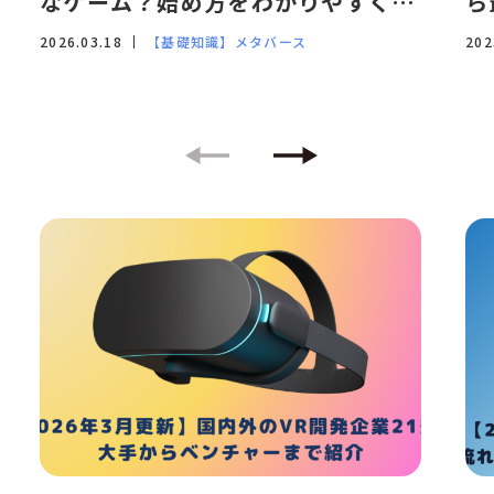
なゲーム？始め方をわかりやすく解
ら
施させます。
6. 個人情報の開示等の請
説
2026.03.18
【基礎知識】メタバース
202
求
お客様が当社に対してご自身
の個人情報の開示等（利用目
的の通知、開示、内容の訂
正・追加・削除、利用の停止
または消去、第三者への提供
の停止）に関して、
当社「個
人情報に関するお問合わせ窓
口」に申し出ることができま
す。その際、当社はご本人を
確認させていただいたうえ
で、合理的な期間内に対応い
たします。
開示等の申し出の詳細につき
ましては、下記の「個人情報
に関するお問い合わせ窓口」
までお問い合わせください。
-
〒150-0031 東京都渋谷区桜
丘町1番2号 渋谷サクラステー
ジ セントラルビル15階