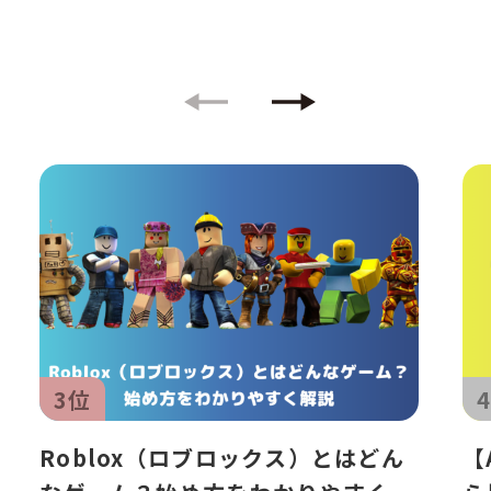
健全な育成の推進のために特
に必要がある場合であって、本
人の同意を得ることが困難で
あるとき
・国の機関若しくは地方公共
団体又はその委託を受けた者
が法令の定める事務を遂行す
ることに対して協力する必要
がある場合であって、
本人の同
意を得ることによって当該事
務の遂行に支障を及ぼすおそ
れがあるとき
5. 個人情報取扱いの委託
当社は、3.の利用目的の範囲
内で個人情報の取扱いの一部
を外部に委託しています。
この場合、個人情報を適切に
取り扱っていると認められる
委託先を選定し、契約等にお
3位
いて個人情報の適正管理・機
密保持などによりお客様の
個
人情報の漏洩防止に必要な事
Roblox（ロブロックス）とはどん
【
項を取決め、適切な管理を実