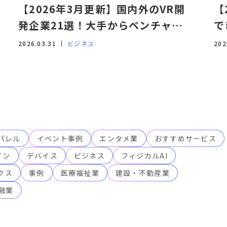
monoAI technology株式会
【2026年3月更新】国内外のVR開
【
社 個人情報お問合わせ窓口
TEL：03-6273-2753
発企業21選！大手からベンチャーま
で
7. 個人情報を提供される
で紹介
す
ことの任意性について
2026.03.31
ビジネス
202
個人情報を当社に提供するこ
とは任意ですがご提供頂けな
い場合、３.の利用目的に関連
した業務に支障をきたし、ご
本人が不利益を被る場合があ
ります。
8. Cookie情報について
当社は、セキュリティ確保・
ユーザーサービス向上のため
パレル
イベント事例
エンタメ業
おすすめサービス
当Webサイトで閲覧された
Cookie情報（OS、広告ID、
イン
デバイス
ビジネス
フィジカルAI
コンピュータ名、言語設定
等）を取得することがありま
クス
事例
医療福祉業
建設・不動産業
す。
融業