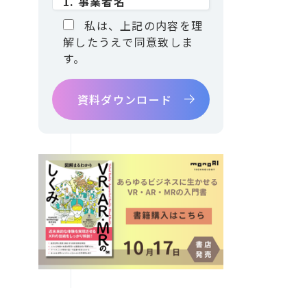
1. 事業者名
monoAI technology株式会社
私は、上記の内容を理
2. 個人情報保護管理者
解したうえで同意致しま
所 属：monoAI technology
す。
株式会社 松岡 壮
連絡先：電話 03-6273-2753
3. 個人情報の利用目的
お問合せでいただいた個人情
報は、お問合せにお答えする
ため。
資料請求の場合は、資
料の送付をおこなうため。
4. 個人情報の第三者提供
当社は、ご提供いただいた個
人情報を次の場合を除き第三
者に開示・提供いたしませ
ん。
・ご本人の同意がある場合
・法令に基づく場合
・人の生命、身体又は財産の
保護のために必要がある場合
であって、人の同意を得ること
が困難であるとき
・公衆衛生の向上又は児童の