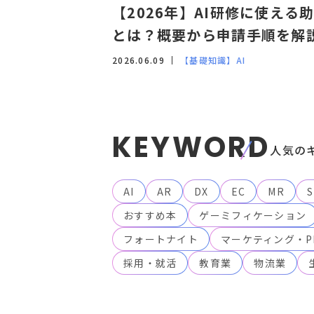
【2026年】AI研修に使える
とは？概要から申請手順を解
2026.06.09
【基礎知識】AI
KEYWORD
人気の
AI
AR
DX
EC
MR
S
おすすめ本
ゲーミフィケーション
フォートナイト
マーケティング・P
採用・就活
教育業
物流業