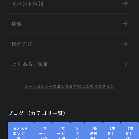
イベント情報
体験
操作方法
よくあるご質問
メディカルバース
法人のお客様はこちら
ログイン
ブログ （カテゴリ一覧）
monoAI
【サ
【サ
メ
【基
【事
【事
エンジ
ービ
ービ
タ
礎知
例】
例】
ニアブ
ス紹
ス紹
バ
識】
AI
XR