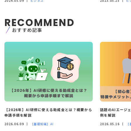
2024.05.09
ビジネス
2023.05.25
ビ
い合わせください。
-
〒150-0031 東京都渋谷区桜丘町1番2号 渋谷サ
クラステージ セントラルビル15階
RECOMMEND
monoAI technology株式会社 個人情報お問合わ
せ窓口
おすすめ記事
TEL：03-6273-2753
7. 個人情報を提供されることの任意性に
ついて
個人情報を当社に提供することは任意ですがご提
供頂けない場合、３.の利用目的に関連した業務に
支障をきたし、ご本人が不利益を被る場合があり
ます。
8. Cookie情報について
当社は、セキュリティ確保・ユーザーサービス向
上のため当Webサイトで閲覧されたCookie情報
（OS、広告ID、コンピュータ名、言語設定等）を
取得することがあります。
【2026年】AI研修に使える助成金とは？概要から
話題のAIエージ
申請手順を解説
例を解説
2026.06.09
【基礎知識】AI
2026.05.16
【