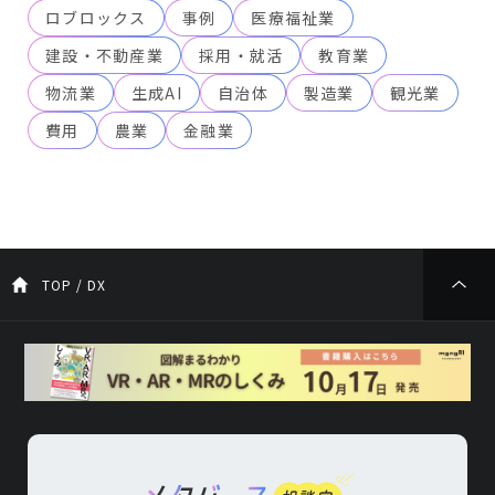
ロブロックス
事例
医療福祉業
建設・不動産業
採用・就活
教育業
物流業
生成AI
自治体
製造業
観光業
費用
農業
金融業
TOP
/
DX