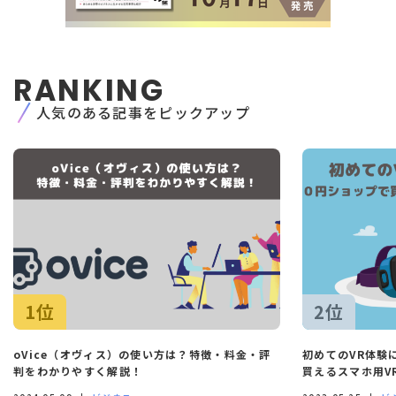
・国の機関若しくは地方公共団体又はその委託を
受けた者が法令の定める事務を遂行することに対
して協力する必要がある場合であって、
本人の同
意を得ることによって当該事務の遂行に支障を及
ぼすおそれがあるとき
RANKING
5. 個人情報取扱いの委託
当社は、3.の利用目的の範囲内で個人情報の取扱
人気のある記事をピックアップ
いの一部を外部に委託しています。
この場合、個人情報を適切に取り扱っていると認
められる委託先を選定し、契約等において個人情
報の適正管理・機密保持などによりお客様の
個人
情報の漏洩防止に必要な事項を取決め、適切な管
理を実施させます。
6. 個人情報の開示等の請求
お客様が当社に対してご自身の個人情報の開示等
（利用目的の通知、開示、内容の訂正・追加・削
除、利用の停止または消去、第三者への提供の停
止）に関して、
当社「個人情報に関するお問合わ
1位
2位
せ窓口」に申し出ることができます。その際、当
社はご本人を確認させていただいたうえで、合理
的な期間内に対応いたします。
oVice（オヴィス）の使い方は？特徴・料金・評
初めてのVR体験
開示等の申し出の詳細につきましては、下記の
判をわかりやすく解説！
買えるスマホ用V
「個人情報に関するお問い合わせ窓口」までお問