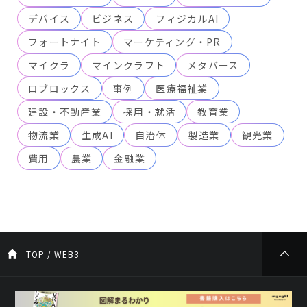
デバイス
ビジネス
フィジカルAI
フォートナイト
マーケティング・PR
マイクラ
マインクラフト
メタバース
ロブロックス
事例
医療福祉業
建設・不動産業
採用・就活
教育業
物流業
生成AI
自治体
製造業
観光業
費用
農業
金融業
TOP
/
WEB3