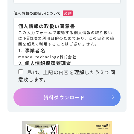
個人情報の取扱いについて
個人情報の取扱い同意書
この入力フォームで取得する個人情報の取り扱い
は下記3項の利用目的のためであり、この目的の範
囲を超えて利用することはございません。
1. 事業者名
monoAI technology株式会社
2. 個人情報保護管理者
所 属：monoAI technology株式会社 松岡 壮
私は、上記の内容を理解したうえで同
連絡先：電話 03-6273-2753
意致します。
3. 個人情報の利用目的
お問合せでいただいた個人情報は、お問合せにお
答えするため。
資料請求の場合は、資料の送付を
おこなうため。
4. 個人情報の第三者提供
当社は、ご提供いただいた個人情報を次の場合を
除き第三者に開示・提供いたしません。
・ご本人の同意がある場合
・法令に基づく場合