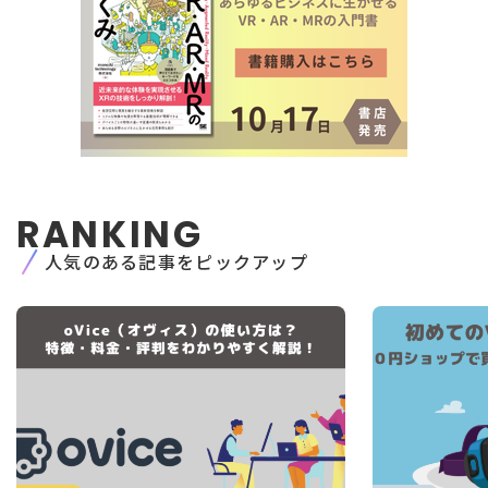
・人の生命、身体又は財産の保護のために必要が
ある場合であって、人の同意を得ることが困難で
あるとき
・公衆衛生の向上又は児童の健全な育成の推進の
ために特に必要がある場合であって、本人の同意
を得ることが困難であるとき
・国の機関若しくは地方公共団体又はその委託を
受けた者が法令の定める事務を遂行することに対
して協力する必要がある場合であって、
本人の同
意を得ることによって当該事務の遂行に支障を及
ぼすおそれがあるとき
RANKING
5. 個人情報取扱いの委託
当社は、3.の利用目的の範囲内で個人情報の取扱
人気のある記事をピックアップ
いの一部を外部に委託しています。
この場合、個人情報を適切に取り扱っていると認
められる委託先を選定し、契約等において個人情
報の適正管理・機密保持などによりお客様の
個人
情報の漏洩防止に必要な事項を取決め、適切な管
理を実施させます。
6. 個人情報の開示等の請求
お客様が当社に対してご自身の個人情報の開示等
（利用目的の通知、開示、内容の訂正・追加・削
除、利用の停止または消去、第三者への提供の停