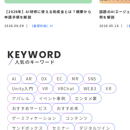
取得することがあります。
【2026年】AI研修に使える助成金とは？概要から
話題のAIエージ
申請手順を解説
例を解説
2026.06.09
【基礎知識】AI
2026.05.16
【
KEYWORD
人気のキーワード
AI
AR
DX
EC
MR
SNS
Unity入門
VR
VRChat
WEB3
XR
アパレル
イベント事例
エンタメ業
おすすめサービス
おすすめ本
ゲーミフィケーション
コンテンツ
サンドボックス
セミナー
デジタルツイン