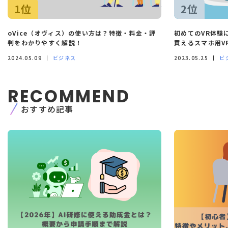
止）に関して、
当社「個人情報に関するお問合わ
1位
2位
せ窓口」に申し出ることができます。その際、当
社はご本人を確認させていただいたうえで、合理
的な期間内に対応いたします。
oVice（オヴィス）の使い方は？特徴・料金・評
初めてのVR体験
開示等の申し出の詳細につきましては、下記の
判をわかりやすく解説！
買えるスマホ用V
「個人情報に関するお問い合わせ窓口」までお問
2024.05.09
ビジネス
2023.05.25
ビ
い合わせください。
-
〒150-0031 東京都渋谷区桜丘町1番2号 渋谷サ
クラステージ セントラルビル15階
RECOMMEND
monoAI technology株式会社 個人情報お問合わ
せ窓口
おすすめ記事
TEL：03-6273-2753
7. 個人情報を提供されることの任意性に
ついて
個人情報を当社に提供することは任意ですがご提
供頂けない場合、３.の利用目的に関連した業務に
支障をきたし、ご本人が不利益を被る場合があり
ます。
8. Cookie情報について
当社は、セキュリティ確保・ユーザーサービス向
上のため当Webサイトで閲覧されたCookie情報
（OS、広告ID、コンピュータ名、言語設定等）を