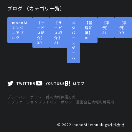
ブログ （カテゴリ一覧）
monoAI
【サ
【サ
メ
【基
【事
【事
エンジ
ービ
ービ
タ
礎知
例】
例】
ニアブ
ス紹
ス紹
バ
識】
AI
XR
ログ
介】
介】
ー
AI
XR
AI
ス
ゲ
ー
ム
TWITTER
YOUTUBE
はてブ
プライバシーポリシー
個人情報保護方針
アプリケーションプライバシーポリシー
運営会社情報
利用規約
© 2022 monoAI technology株式会社